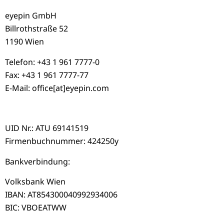
eyepin GmbH
Billrothstraße 52
1190 Wien
Telefon: +43 1 961 7777-0
Fax: +43 1 961 7777-77
E-Mail: office[at]eyepin.com
UID Nr.: ATU 69141519
Firmenbuchnummer: 424250y
Bankverbindung:
Volksbank Wien
IBAN: AT854300040992934006
BIC: VBOEATWW