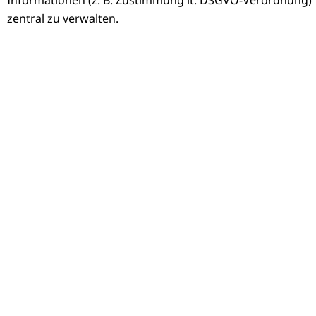
Informationen (z. B. Zustimmung lt. DSGVO-Verordnung)
zentral zu verwalten.