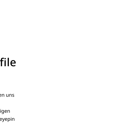
file
en uns
tigen
 eyepin