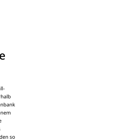
te
l-
rhalb
enbank
einem
e
s
den so