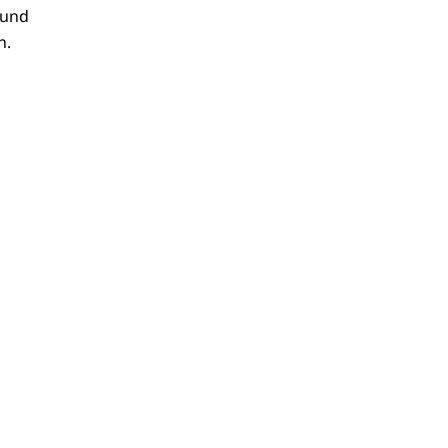
 und
n.