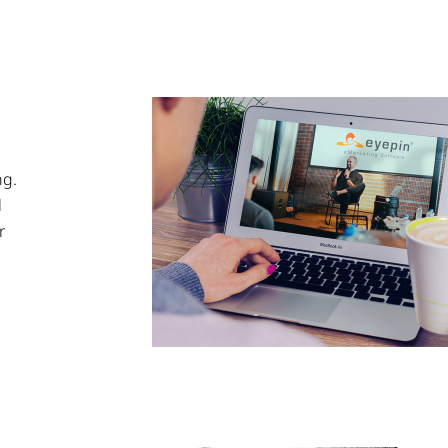
ng.
l
r