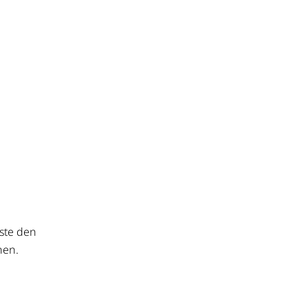
äste den
nen.