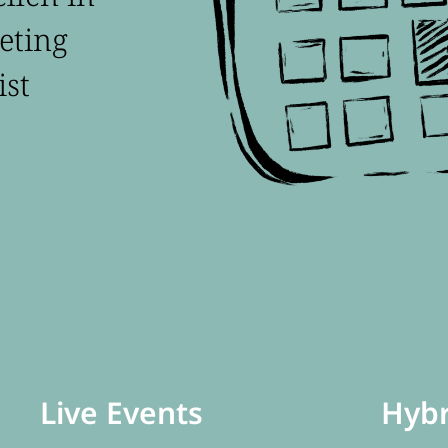
eting
ist
Live Events
Hybr