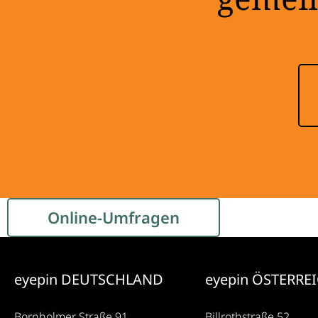
gemei
Online-Umfragen
eyepin DEUTSCHLAND
eyepin ÖSTERRE
Bornholmer Straße 91
Billrothstraße 52