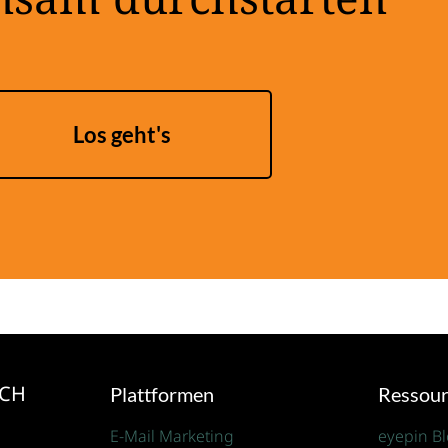
nsam durchstarten
Los geht's
ICH
Plattformen
Ressou
E-Mail Marketing
eyepin B