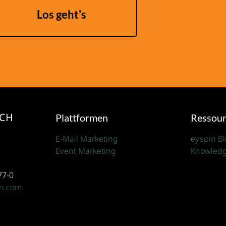
Los geht's
ICH
Plattformen
Ressou
E-Mail Marketing
eyepin B
Event Marketing
Knowledg
77-0
in.com